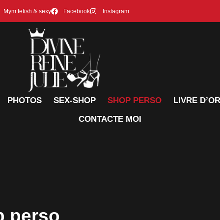
Mym fetish & sexy
Facebook
Instagram
PHOTOS
SEX-SHOP
SHOP PERSO
LIVRE D’O
CONTACTE MOI
p perso