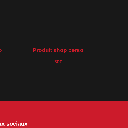
o
Produit shop perso
30€
ux sociaux